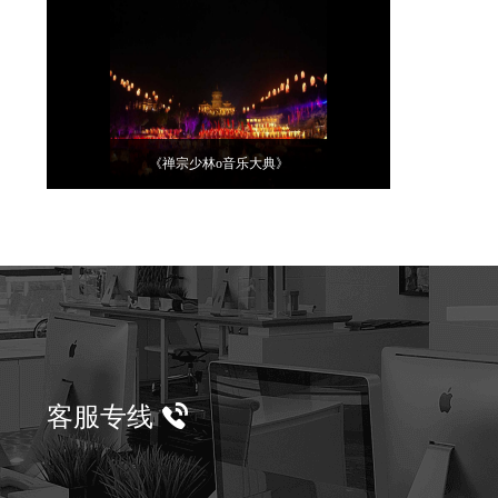
《禅宗少林o音乐大典》
客服专线