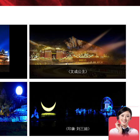
《文成公主》
》
《印象·刘三姐》