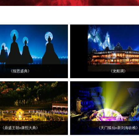
《报恩盛典》
《龙船调》
《鼎盛王朝o康熙大典》
《天门狐仙o新刘海砍樵