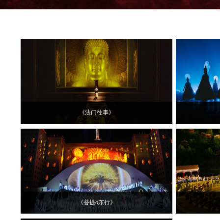
《法门往事》
《菩提o东行》