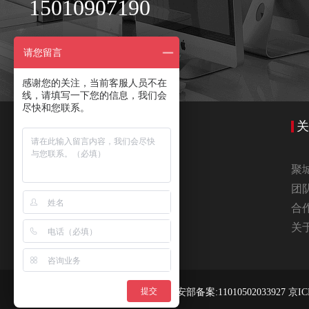
15010907190
请您留言
感谢您的关注，当前客服人员不在
线，请填写一下您的信息，我们会
尽快和您联系。
关
聚
团
合
关
提交
北京聚城视界数字科技有限公司 公安部备案:11010502033927
京IC