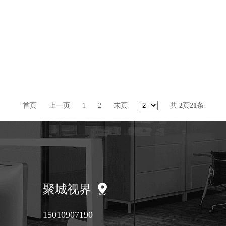
首页
上一页
1
2
末页
共
2
页
21
条
聚城视界
15010907190