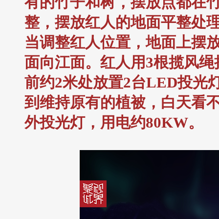
有的竹子和树，摆放点都在
整，摆放红人的地面平整处
当调整红人位置，地面上摆
面向江面。红人用3根揽风绳
前约2米处放置2台LED投
到维持原有的植被，白天看不
外投光灯，用电约80KW。