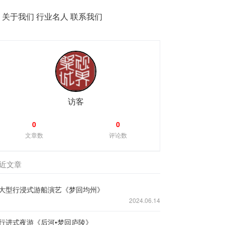
务
关于我们
行业名人
联系我们
访客
0
0
文章数
评论数
近文章
大型行浸式游船演艺《梦回均州》
2024.06.14
行进式夜游《后河•梦回庐陵》