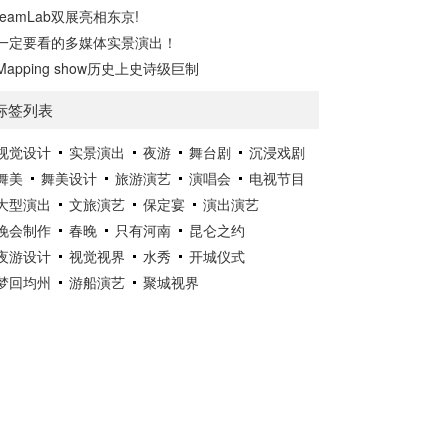
teamLab双展亮相东京!
一定要看的多媒体实景演出！
Mapping show历史上史诗级巨制
标签列表
视觉设计
实景演出
夜游
舞台剧
沉浸戏剧
舞美
舞美设计
旅游演艺
演唱会
电视节目
大型演出
文旅演艺
保定宴
演出演艺
晚会制作
春晚
只有河南
昆仑之约
夜游设计
视觉视界
水秀
开城仪式
梦回均州
游船演艺
聚城视界