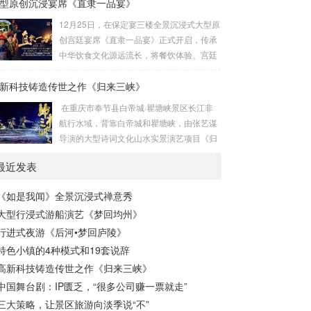
型原创沉浸宴席《直隶一品宴》
是我闻》隆重试演。这部以佛教经典《妙法
计：李劼鹏主题包装：王雍舞美工程：大连
莲华经》为灵感源泉的作品，通过创新的舞
12月25日，在保定宴三楼全景沉浸式大型原
金沅装...
台设计、先进的科技手段和深刻的文化内
创宫廷宴席《直隶一品宴》正式开启，传承
涵，为观众呈现一场跨越时空的心灵之旅。
中华饮食文化源远流长，将餐饮体验、宫廷
作为国内首部将佛教哲理与现代科技深度融
礼仪、光影演出、非遗文化融入其中，给食
合的沉浸式演出，全景沉浸式禅意秀《如是
新科技铸造传世之作《归来三峡》
客带来一场创新的沉浸式用餐体验。保定靴
我闻》不仅是一场视觉与听觉的盛宴，更是
城是冀菜发源地，作为直隶官府菜第六代传
在重庆市奉节县白帝城·瞿塘峡景区长江非
一次对生命、...
承人，保定宴董事长梁连起先生致力于官府
航行水域，背靠白帝城和瞿塘峡，由张艺谋
菜的传承、菜谱挖掘和保护。该宴席吸取冀
导演的大型诗词文化山水实景演艺项目《归
菜饮食文化精髓，一餐一饭精雕细琢尽显匠
来三峡》终于在万众期待之中携舞载歌而
心传承，将非遗美食与原创戏剧以宴席的形
最近发表
来。 导演张艺谋、制作人沙晓岚、创意制作
式呈现在大众面前，让客人审视特定时代的
方北京锋尚世纪文化传媒股份有限公司（简
文化遗存，感受直隶文化的独特魅力。《直
《如是我闻》全景沉浸式禅意秀
称锋尚文化）携手相关主创团队历经1年多
隶一品宴》讲述直隶官...
大型行浸式游船演艺《梦回均州》
的紧张筹备，几经打磨，终成盛宴。 重庆市
奉节县，“西南四道之咽喉，吴楚万里之襟
行进式夜游《后河•梦回庐陵》
带”，是一座拥有2300多年灿烂文明的“中华
特色小镇的4种模式和19套说辞
诗城”。作为重庆市文旅“三峡牌”的主战场和
高新科技铸造传世之作《归来三峡》
最前线，《归来三峡...
中国舞台剧：IP匮乏，“很多公司赚一票就走”
三大策略，让景区旅游向淡季说“不”