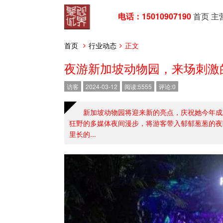
电话：15010907190
首页
主
首页
行业动态
正文
夜游新加坡动物园，来场刺激
访客
2024-03-12
阅读:5555
评论:0
新加坡动物园将迎来新的亮点，庆祝她今年成
狂野的多媒体夜间漫步，将游客带入郁郁葱葱的夜
里长的...