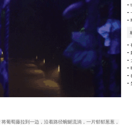
？将葡萄藤拉到一边，沿着路径蜿蜒流淌，一片郁郁葱葱，