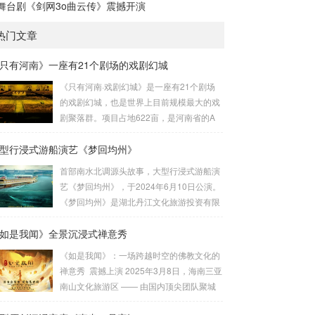
舞台剧《剑网3o曲云传》震撼开演
热门文章
只有河南》一座有21个剧场的戏剧幻城
《只有河南·戏剧幻城》是一座有21个剧场
的戏剧幻城，也是世界上目前规模最大的戏
剧聚落群。项目占地622亩，是河南省的A
类重点项目。由建业集团联袂王潮歌导演历
型行浸式游船演艺《梦回均州》
时四年共同打造而成，是王潮歌继“印象”“又
见”系列之后的全新文化作品——“只有”系列
首部南水北调源头故事，大型行浸式游船演
的扛鼎之作。作为一部以厚重的中原文化为
艺《梦回均州》，于2024年6月10日公演。
题材的殿堂级作品，《只有河南》以首创
《梦回均州》是湖北丹江文化旅游投资有限
的“戏剧幻城”向世界讲述河南故事。王潮歌
公司投资，由北京聚城视界数字科技有限公
导演用棋盘的格局把土地方格化、戏剧化，
如是我闻》全景沉浸式禅意秀
司总承制的汉江夜游演艺项目。它将观众带
将数个剧场聚落群粘合在一起，为世界打造
入一段奇幻的旅程。主创设计团队：刘峰 杨
《如是我闻》：一场跨越时空的佛教文化的
了一个戏剧王国。聚城视界深度参与了该项
佳佳 作品聚城视界 总制作总 设 计：刘峰总
禅意秀 震撼上演 2025年3月8日，海南三亚
目，负责了幻...
导 演：杨佳佳导 演：范宇鹏视觉设计：
南山文化旅游区 —— 由国内顶尖团队聚城
葛锐项目管理：崔法明技术总监：崔法明舞
视界，倾力打造的沉浸式佛教文化演出《如
蹈编导：吴琼 李静作曲音乐：方浚豪舞美设