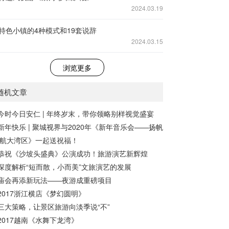
2024.03.19
特色小镇的4种模式和19套说辞
2024.03.15
浏览更多
随机文章
今时今日安仁 | 年终岁末，带你领略别样视觉盛宴
新年快乐 | 聚城视界与2020年《新年音乐会——扬帆
航大湾区》一起送祝福！
恭祝《沙坡头盛典》公演成功！旅游演艺新辉煌
深度解析“短而散，小而美”文旅演艺的发展
庙会再添新玩法——夜游成重磅项目
2017浙江横店《梦幻圆明》
三大策略，让景区旅游向淡季说“不”
2017越南《水舞下龙湾》