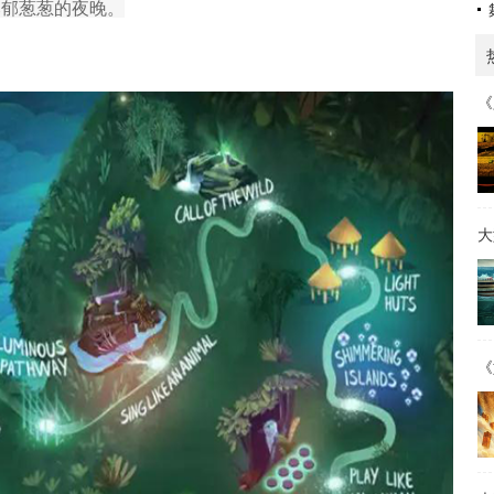
郁郁葱葱的夜晚。
《
大
《