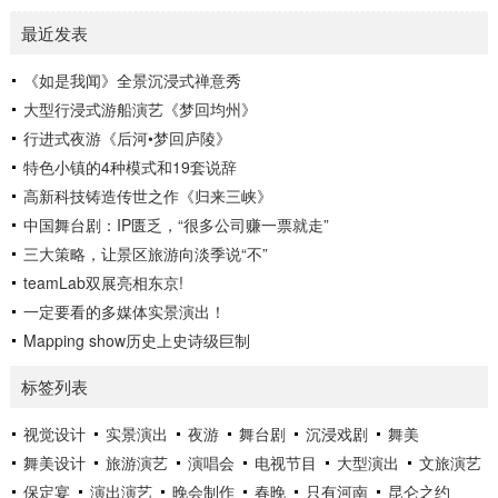
受直隶文化的独特魅力。《直隶一品宴》讲述直隶官...
艺谋、制作人沙晓岚、创意制作方北京锋尚世纪文化传媒股份
最近发表
有限公司（简称锋尚文化）携手相关主创团队历经1年多的紧
张筹备，几经打磨，终成盛宴。 重庆市奉节县，“西南四道之
《如是我闻》全景沉浸式禅意秀
咽喉，吴楚万里之襟带”，是一座拥有2300多年灿烂文明的“中
大型行浸式游船演艺《梦回均州》
华诗城”。作为重庆市文旅“三峡牌”的主战场和最前线，《归来
三峡...
行进式夜游《后河•梦回庐陵》
特色小镇的4种模式和19套说辞
高新科技铸造传世之作《归来三峡》
中国舞台剧：IP匮乏，“很多公司赚一票就走”
三大策略，让景区旅游向淡季说“不”
teamLab双展亮相东京!
一定要看的多媒体实景演出！
Mapping show历史上史诗级巨制
标签列表
视觉设计
实景演出
夜游
舞台剧
沉浸戏剧
舞美
舞美设计
旅游演艺
演唱会
电视节目
大型演出
文旅演艺
保定宴
演出演艺
晚会制作
春晚
只有河南
昆仑之约