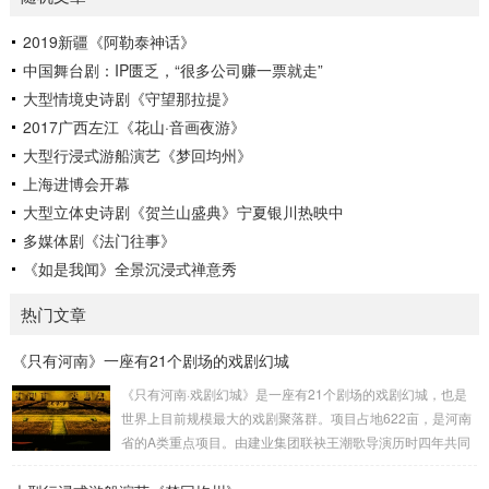
2019新疆《阿勒泰神话》
中国舞台剧：IP匮乏，“很多公司赚一票就走”
大型情境史诗剧《守望那拉提》
2017广西左江《花山·音画夜游》
大型行浸式游船演艺《梦回均州》
上海进博会开幕
大型立体史诗剧《贺兰山盛典》宁夏银川热映中
多媒体剧《法门往事》
《如是我闻》全景沉浸式禅意秀
热门文章
《只有河南》一座有21个剧场的戏剧幻城
《只有河南·戏剧幻城》是一座有21个剧场的戏剧幻城，也是
世界上目前规模最大的戏剧聚落群。项目占地622亩，是河南
省的A类重点项目。由建业集团联袂王潮歌导演历时四年共同
打造而成，是王潮歌继“印象”“又见”系列之后的全新文化作品