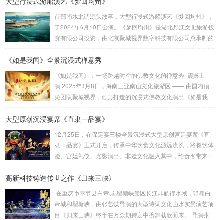
大型行浸式游船演艺《梦回均州》
——“只有”系列的扛鼎之作。作为一部以厚重的中原文化为题
材的殿堂级作品，《只有河南》以首创的“戏剧幻城”向世界讲
首部南水北调源头故事，大型行浸式游船演艺《梦回均州》，
述河南故事。王潮歌导演用棋盘的格局把土地方格化、戏剧
于2024年6月10日公演。《梦回均州》是湖北丹江文化旅游投
化，将数个剧场聚落群粘合在一起，为世界打造了一个戏剧王
资有限公司投资，由北京聚城视界数字科技有限公司总承制的
国。聚城视界深度参与了该项目，负责了幻...
汉江夜游演艺项目。它将观众带入一段奇幻的旅程。主创设计
《如是我闻》全景沉浸式禅意秀
团队：刘峰 杨佳佳 作品聚城视界 总制作总 设 计：刘峰总 导
演：杨佳佳导 演：范宇鹏视觉设计：葛锐项目管理：崔法
《如是我闻》：一场跨越时空的佛教文化的禅意秀 震撼上
明技术总监：崔法明舞蹈编导：吴琼 李静作曲音乐：方浚豪
演 2025年3月8日，海南三亚南山文化旅游区 —— 由国内顶
舞美设计：李劼鹏主题包装：王雍舞美工程：大连金沅装...
尖团队聚城视界，倾力打造的沉浸式佛教文化演出《如是我
闻》隆重试演。这部以佛教经典《妙法莲华经》为灵感源泉的
大型原创沉浸宴席《直隶一品宴》
作品，通过创新的舞台设计、先进的科技手段和深刻的文化内
涵，为观众呈现一场跨越时空的心灵之旅。作为国内首部将佛
12月25日，在保定宴三楼全景沉浸式大型原创宫廷宴席《直
教哲理与现代科技深度融合的沉浸式演出，全景沉浸式禅意秀
隶一品宴》正式开启，传承中华饮食文化源远流长，将餐饮体
《如是我闻》不仅是一场视觉与听觉的盛宴，更是一次对生
验、宫廷礼仪、光影演出、非遗文化融入其中，给食客带来一
命、...
场创新的沉浸式用餐体验。保定靴城是冀菜发源地，作为直隶
高新科技铸造传世之作《归来三峡》
官府菜第六代传承人，保定宴董事长梁连起先生致力于官府菜
的传承、菜谱挖掘和保护。该宴席吸取冀菜饮食文化精髓，一
在重庆市奉节县白帝城·瞿塘峡景区长江非航行水域，背靠白
餐一饭精雕细琢尽显匠心传承，将非遗美食与原创戏剧以宴席
帝城和瞿塘峡，由张艺谋导演的大型诗词文化山水实景演艺项
的形式呈现在大众面前，让客人审视特定时代的文化遗存，感
目《归来三峡》终于在万众期待之中携舞载歌而来。 导演张