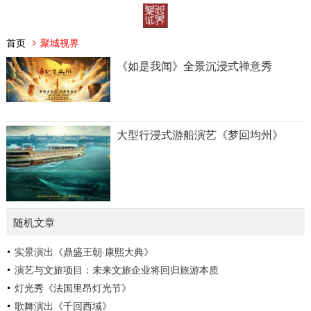
首页
聚城视界
《如是我闻》全景沉浸式禅意秀
大型行浸式游船演艺《梦回均州》
随机文章
实景演出《鼎盛王朝·康熙大典》
演艺与文旅项目：未来文旅企业将回归旅游本质
灯光秀《法国里昂灯光节》
歌舞演出《千回西域》