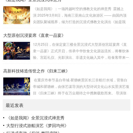
演：杨佳佳导 演：范宇鹏视觉设计：葛锐项目管理：崔法
《如是我闻》：一场跨越时空的佛教文化的禅意秀 震撼上
明技术总监：崔法明舞蹈编导：吴琼 李静作曲音乐：方浚豪
演 2025年3月8日，海南三亚南山文化旅游区 —— 由国内顶
舞美设计：李劼鹏主题包装：王雍舞美工程：大连金沅装...
尖团队聚城视界，倾力打造的沉浸式佛教文化演出《如是我
闻》隆重试演。这部以佛教经典《妙法莲华经》为灵感源泉的
大型原创沉浸宴席《直隶一品宴》
作品，通过创新的舞台设计、先进的科技手段和深刻的文化内
涵，为观众呈现一场跨越时空的心灵之旅。作为国内首部将佛
12月25日，在保定宴三楼全景沉浸式大型原创宫廷宴席《直
教哲理与现代科技深度融合的沉浸式演出，全景沉浸式禅意秀
隶一品宴》正式开启，传承中华饮食文化源远流长，将餐饮体
《如是我闻》不仅是一场视觉与听觉的盛宴，更是一次对生
验、宫廷礼仪、光影演出、非遗文化融入其中，给食客带来一
命、...
场创新的沉浸式用餐体验。保定靴城是冀菜发源地，作为直隶
高新科技铸造传世之作《归来三峡》
官府菜第六代传承人，保定宴董事长梁连起先生致力于官府菜
的传承、菜谱挖掘和保护。该宴席吸取冀菜饮食文化精髓，一
在重庆市奉节县白帝城·瞿塘峡景区长江非航行水域，背靠白
餐一饭精雕细琢尽显匠心传承，将非遗美食与原创戏剧以宴席
帝城和瞿塘峡，由张艺谋导演的大型诗词文化山水实景演艺项
的形式呈现在大众面前，让客人审视特定时代的文化遗存，感
目《归来三峡》终于在万众期待之中携舞载歌而来。 导演张
受直隶文化的独特魅力。《直隶一品宴》讲述直隶官...
艺谋、制作人沙晓岚、创意制作方北京锋尚世纪文化传媒股份
最近发表
有限公司（简称锋尚文化）携手相关主创团队历经1年多的紧
张筹备，几经打磨，终成盛宴。 重庆市奉节县，“西南四道之
《如是我闻》全景沉浸式禅意秀
咽喉，吴楚万里之襟带”，是一座拥有2300多年灿烂文明的“中
大型行浸式游船演艺《梦回均州》
华诗城”。作为重庆市文旅“三峡牌”的主战场和最前线，《归来
三峡...
行进式夜游《后河•梦回庐陵》