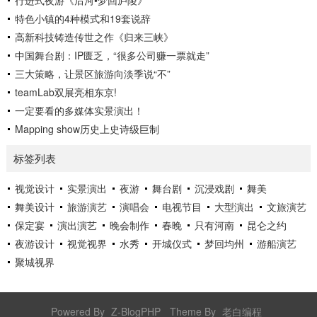
特色小镇的4种模式和19套说辞
高新科技铸造传世之作《归来三峡》
中国舞台剧：IP匮乏，“很多公司赚一票就走”
三大策略，让景区旅游向淡季说“不”
teamLab双展亮相东京!
一定要看的多媒体实景演出！
Mapping show历史上史诗级巨制
标签列表
视觉设计
实景演出
夜游
舞台剧
沉浸戏剧
舞美
舞美设计
旅游演艺
演唱会
电视节目
大型演出
文旅演艺
保定宴
演出演艺
晚会制作
春晚
只有河南
昆仑之约
夜游设计
视觉视界
水秀
开城仪式
梦回均州
游船演艺
聚城视界
Powered By
Z-BlogPHP
Theme By
老白编程