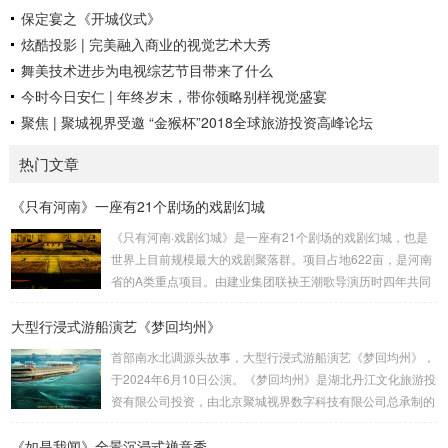
保定宴之《开城仪式》
炫酷投影 | 完美融入商业的视觉艺术大秀
舞美技术进步为电视综艺节目带来了什么
今时今日安仁 | 年终岁末，带你领略别样视觉盛宴
聚焦 | 聚城视界受邀 “金猴杯”2018全球旅游投资高峰论坛
热门文章
《只有河南》一座有21个剧场的戏剧幻城
《只有河南·戏剧幻城》是一座有21个剧场的戏剧幻城，也是
世界上目前规模最大的戏剧聚落群。项目占地622亩，是河南
省的A类重点项目。由建业集团联袂王潮歌导演历时四年共同
打造而成，是王潮歌继“印象”“又见”系列之后的全新文化作品
大型行浸式游船演艺《梦回均州》
——“只有”系列的扛鼎之作。作为一部以厚重的中原文化为题
材的殿堂级作品，《只有河南》以首创的“戏剧幻城”向世界讲
首部南水北调源头故事，大型行浸式游船演艺《梦回均州》，
述河南故事。王潮歌导演用棋盘的格局把土地方格化、戏剧
于2024年6月10日公演。《梦回均州》是湖北丹江文化旅游投
化，将数个剧场聚落群粘合在一起，为世界打造了一个戏剧王
资有限公司投资，由北京聚城视界数字科技有限公司总承制的
国。聚城视界深度参与了该项目，负责了幻...
汉江夜游演艺项目。它将观众带入一段奇幻的旅程。主创设计
《如是我闻》全景沉浸式禅意秀
团队：刘峰 杨佳佳 作品聚城视界 总制作总 设 计：刘峰总 导