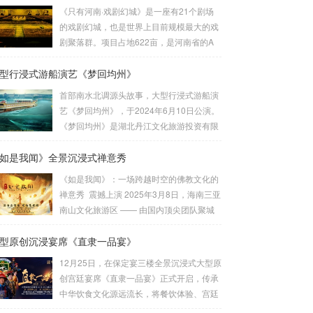
《只有河南·戏剧幻城》是一座有21个剧场
的戏剧幻城，也是世界上目前规模最大的戏
剧聚落群。项目占地622亩，是河南省的A
类重点项目。由建业集团联袂王潮歌导演历
型行浸式游船演艺《梦回均州》
时四年共同打造而成，是王潮歌继“印象”“又
见”系列之后的全新文化作品——“只有”系列
首部南水北调源头故事，大型行浸式游船演
的扛鼎之作。作为一部以厚重的中原文化为
艺《梦回均州》，于2024年6月10日公演。
题材的殿堂级作品，《只有河南》以首创
《梦回均州》是湖北丹江文化旅游投资有限
的“戏剧幻城”向世界讲述河南故事。王潮歌
公司投资，由北京聚城视界数字科技有限公
导演用棋盘的格局把土地方格化、戏剧化，
如是我闻》全景沉浸式禅意秀
司总承制的汉江夜游演艺项目。它将观众带
将数个剧场聚落群粘合在一起，为世界打造
入一段奇幻的旅程。主创设计团队：刘峰 杨
《如是我闻》：一场跨越时空的佛教文化的
了一个戏剧王国。聚城视界深度参与了该项
佳佳 作品聚城视界 总制作总 设 计：刘峰总
禅意秀 震撼上演 2025年3月8日，海南三亚
目，负责了幻...
导 演：杨佳佳导 演：范宇鹏视觉设计：
南山文化旅游区 —— 由国内顶尖团队聚城
葛锐项目管理：崔法明技术总监：崔法明舞
视界，倾力打造的沉浸式佛教文化演出《如
蹈编导：吴琼 李静作曲音乐：方浚豪舞美设
型原创沉浸宴席《直隶一品宴》
是我闻》隆重试演。这部以佛教经典《妙法
计：李劼鹏主题包装：王雍舞美工程：大连
莲华经》为灵感源泉的作品，通过创新的舞
12月25日，在保定宴三楼全景沉浸式大型原
金沅装...
台设计、先进的科技手段和深刻的文化内
创宫廷宴席《直隶一品宴》正式开启，传承
涵，为观众呈现一场跨越时空的心灵之旅。
中华饮食文化源远流长，将餐饮体验、宫廷
作为国内首部将佛教哲理与现代科技深度融
礼仪、光影演出、非遗文化融入其中，给食