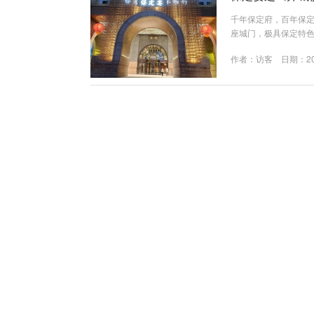
千年保定府，百年保定宴
座城门，极具保定特色
是响鞭祈福、众官迎
作者：
访客
日期：202
鸣锣开道，仪仗队分
负责保定宴整个演艺
经过深思熟虑的，...