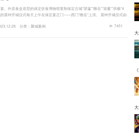
。外卖食盒造型的保定饮食博物馆复制保定古城“望瀛”“瞻岳”“迎薰”“拱极”4
的晨钟开城仪式每天上午在保定宴正门——西门“瞻岳”上演。 晨钟开城仪式由
宾、吉时钟鸣三个礼仪内容组成。响鞭祈福、钟鸣十声、礼炮十响、大号吹起、
7451
3.12.26 分类：
聚城案例
列站队，一城五衙署官员齐聚保定古城门下，唤醒了悠远的靴城记忆。聚城视界
大
项目的创作和实施，王轩堃导演曾表示，以甩鞭作为开场仪式的第一个环节，是
《
大