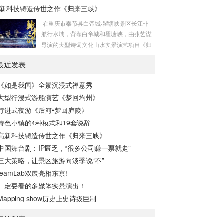
合的沉浸式演出，全景沉浸式禅意秀《如是
新科技铸造传世之作《归来三峡》
客带来一场创新的沉浸式用餐体验。保定靴
我闻》不仅是一场视觉与听觉的盛宴，更是
城是冀菜发源地，作为直隶官府菜第六代传
在重庆市奉节县白帝城·瞿塘峡景区长江非
一次对生命、...
承人，保定宴董事长梁连起先生致力于官府
航行水域，背靠白帝城和瞿塘峡，由张艺谋
菜的传承、菜谱挖掘和保护。该宴席吸取冀
导演的大型诗词文化山水实景演艺项目《归
菜饮食文化精髓，一餐一饭精雕细琢尽显匠
来三峡》终于在万众期待之中携舞载歌而
心传承，将非遗美食与原创戏剧以宴席的形
最近发表
来。 导演张艺谋、制作人沙晓岚、创意制作
式呈现在大众面前，让客人审视特定时代的
方北京锋尚世纪文化传媒股份有限公司（简
文化遗存，感受直隶文化的独特魅力。《直
《如是我闻》全景沉浸式禅意秀
称锋尚文化）携手相关主创团队历经1年多
隶一品宴》讲述直隶官...
大型行浸式游船演艺《梦回均州》
的紧张筹备，几经打磨，终成盛宴。 重庆市
奉节县，“西南四道之咽喉，吴楚万里之襟
行进式夜游《后河•梦回庐陵》
带”，是一座拥有2300多年灿烂文明的“中华
特色小镇的4种模式和19套说辞
诗城”。作为重庆市文旅“三峡牌”的主战场和
高新科技铸造传世之作《归来三峡》
最前线，《归来三峡...
中国舞台剧：IP匮乏，“很多公司赚一票就走”
三大策略，让景区旅游向淡季说“不”
teamLab双展亮相东京!
一定要看的多媒体实景演出！
Mapping show历史上史诗级巨制