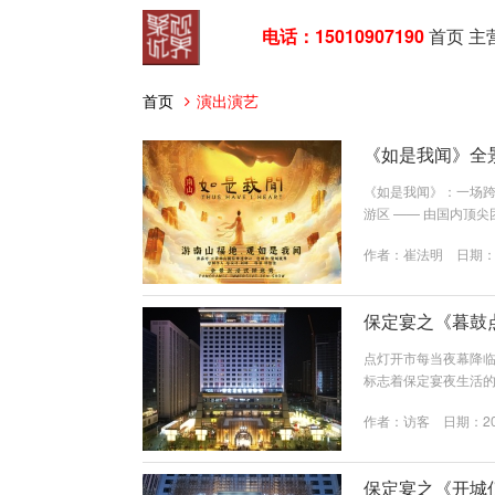
电话：15010907190
首页
主
首页
演出演艺
《如是我闻》全
《如是我闻》：一场跨
游区 —— 由国内顶
以佛教经典《妙法莲
作者：
崔法明
日期：20
内涵，为观众呈现一
演出，全景沉浸式禅意
保定宴之《暮鼓
点灯开市每当夜幕降临
标志着保定宴夜生活
保定城下，见证古代
作者：
访客
日期：202
分三部分组成，分别是
鼓面直径1.8米， 
城门左右。演出人员有礼
保定宴之《开城