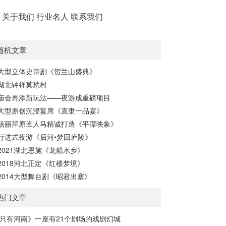
务
关于我们
行业名人
联系我们
随机文章
大型立体史诗剧《贺兰山盛典》
湖北钟祥莫愁村
庙会再添新玩法——夜游成重磅项目
大型原创沉浸宴席《直隶一品宴》
杨丽萍原班人马精诚打造《平潭映象》
行进式夜游《后河•梦回庐陵》
2021湖北恩施《龙船水乡》
2018河北正定《红楼梦境》
2014大型舞台剧《昭君出塞》
热门文章
只有河南》一座有21个剧场的戏剧幻城