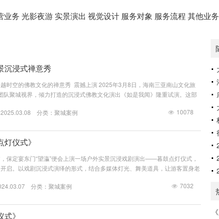
营业务
光影夜游
实景演出
视觉设计
服务对象
服务流程
其他业
景沉浸式禅意秀
越时空的佛教文化的禅意秀 震撼上演 2025年3月8日，海南三亚南山文化旅
尖团队聚城视界，倾力打造的沉浸式佛教文化演出《如是我闻》隆重试演。这部
华经》为灵感源泉的作品，通过创新的舞台设计、先进的科技手段和深刻的文化
10078
25.03.08 分类：
聚城案例
场跨越时空的心灵之旅。作为国内首部将佛教哲理与现代科技深度融合的沉浸式
秀《如是我闻》不仅是一场视觉与听觉的盛宴，更是一次对生命、...
点灯仪式》
，保定宴东门“望灜”便会上演一场户外实景沉浸戏剧演出——暮鼓点灯仪式，
的开启。以戏剧沉浸式演绎的形式，结合多媒体灯光、舞美道具，让游客置身老
夜市开启瞬间。保定宴暮鼓点灯仪式又称开市仪式，为开始夜市之意。整个仪式
7032
4.03.07 分类：
聚城案例
老军嬉戏、击鼓点灯和舞狮表演。此仪式中最大的道具莫过于9面大鼓。最大
放置于城门正上方。另外8面略小，直径也有1.2米，分别左右对称放置于城门上和
仪官、守...
《
仪式》