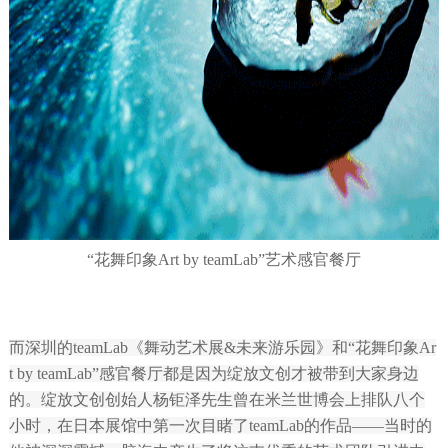
“花舞印象Art by teamLab”艺术感官餐厅
而深圳的teamLab《舞动艺术展&未来游乐园》和“花舞印象Ar
t by teamLab”感官餐厅都是因为绽放文创才被带到大家身边
的。绽放文创创始人杨钜泽先生曾在米兰世博会上排队八个
小时，在日本展馆中第一次目睹了teamLab的作品——当时的