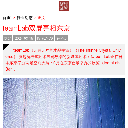
首页
行业动态
正文
teamLab双展亮相东京!
访客
2024-03-15
阅读:7479
评论:0
teamLab《无穷无尽的水晶宇宙》（The Infinite Crystal Univ
erse） 掀起沉浸式艺术展览热潮的新媒体艺术团队teamLab正在日
本东京举办两场空前大展：6月在东京台场举办的展览《teamLab
Bor...