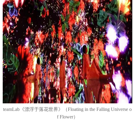
teamLab《漂浮于落花世界》（Floating in the Falling Universe o
f Flower）