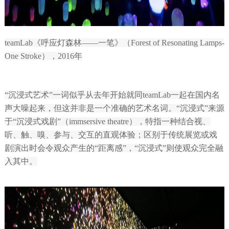
teamLab《呼应灯森林——一笔》（Forest of Resonating Lamps-
One Stroke），2016年
“沉浸式艺术”一词似乎从去年开始就同teamLab一起在国内名
声大噪起来，但这并非是一个准确的艺术名词。“沉浸式”来源
于“沉浸式戏剧”（immsersive theatre），特指一种结合视、
听、触、嗅、参与、交互的直观体验；区别于传统展览或戏
剧演出时会令观众产生的“距离感”，“沉浸式”则使观众完全融
入其中。